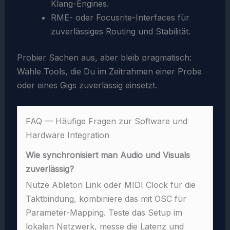
Klang-Engines.
RME- oder Focusrite-Interfaces für
zuverlässiges Routing und Stabilität.
Probier Sachen aus, aber bleib pragmatisch:
Wähle Tools, die Du im Zeitrahmen einer Probe
oder eines Gigs zuverlässig einsetzt.
FAQ — Häufige Fragen zur Software und
Hardware Integration
Wie synchronisiert man Audio und Visuals
zuverlässig?
Nutze Ableton Link oder MIDI Clock für die
Taktbindung, kombiniere das mit OSC für
Parameter-Mapping. Teste das Setup im
lokalen Netzwerk, messe die Latenz und