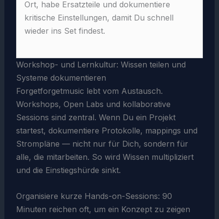
Ort, habe Ersatzteile und dokumentiere
kritische Einstellungen, damit Du schnell
wieder ins Set findest.
Workshop- und Lernkultur: Wissen teilen und
Systeme dokumentieren
Forgetforgetmusic lebt vom Austausch.
Workshops, Open Labs und kollaborative
Sessions sind zentral. Wenn Du ein Projekt
startest, dokumentiere Protokolle, mappings und
Strompläne — nicht nur für Dich, sondern für
alle, die mitarbeiten. So wird Wissen multipliziert
und die Einstiegshürde sinkt.
Organisiere kurze Hands-on-Sessions: 90
Minuten reichen oft, um ein Konzept zu zeigen