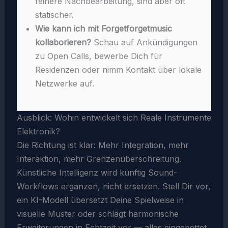
feinere Nachbearbeitung, sind aber oft
statischer.
Wie kann ich mit Forgetforgetmusic
kollaborieren?
Schau auf Ankündigungen
zu Open Calls, bewerbe Dich für
Residenzen oder nimm Kontakt über lokale
Netzwerke auf.
Ausblick: Wohin entwickelt sich Reale Instrumente
Elektronik?
Die Richtung ist klar: Mehr Integration, mehr
Interaktion, mehr Grenzenüberschreitung.
Künstliche Intelligenz wird künftig Sound-
Workflows ergänzen, nicht ersetzen. Stell Dir vor,
ein KI-Modell übersetzt Deine Spielweise in
visuelle Muster oder schlägt harmonische
Erweiterungen in Echtzeit vor — alles eingebettet