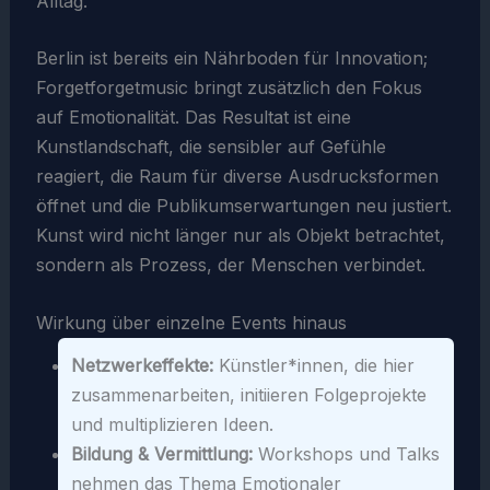
Alltag.
Berlin ist bereits ein Nährboden für Innovation;
Forgetforgetmusic bringt zusätzlich den Fokus
auf Emotionalität. Das Resultat ist eine
Kunstlandschaft, die sensibler auf Gefühle
reagiert, die Raum für diverse Ausdrucksformen
öffnet und die Publikumserwartungen neu justiert.
Kunst wird nicht länger nur als Objekt betrachtet,
sondern als Prozess, der Menschen verbindet.
Wirkung über einzelne Events hinaus
Netzwerkeffekte:
Künstler*innen, die hier
zusammenarbeiten, initiieren Folgeprojekte
und multiplizieren Ideen.
Bildung & Vermittlung:
Workshops und Talks
nehmen das Thema Emotionaler