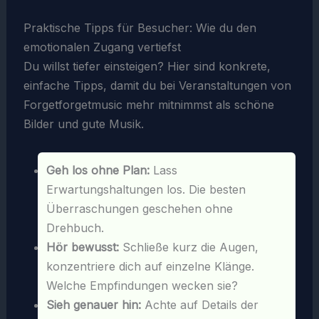
Praktische Tipps für Besucher: Wie du den
emotionalen Zugang vertiefst
Du willst tiefer einsteigen? Hier sind konkrete,
einfache Tipps, damit du bei Veranstaltungen von
Forgetforgetmusic mehr mitnimmst als schöne
Bilder und gute Musik.
Geh los ohne Plan:
Lass
Erwartungshaltungen los. Die besten
Überraschungen geschehen ohne
Drehbuch.
Hör bewusst:
Schließe kurz die Augen,
konzentriere dich auf einzelne Klänge.
Welche Empfindungen wecken sie?
Sieh genauer hin:
Achte auf Details der