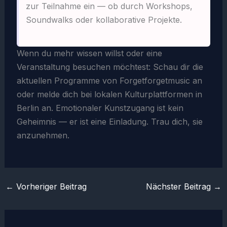
zur Teilnahme ein — ob durch Workshops,
Soundwalks oder kollaborative Projekte.
Wenn du mehr wissen willst oder eine
Veranstaltung besuchen möchtest: Schau dir die
aktuellen Programme von Forgetforgetmusic an
oder melde dich bei lokalen Kulturplattformen in
Berlin an. Emotionaler Kunstzugang ist kein
Geheimnis — er ist eine Einladung. Trau dich, sie
anzunehmen.
←
Vorheriger Beitrag
Nächster Beitrag
→