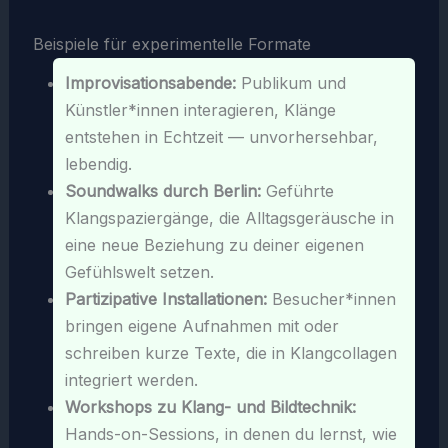
Beispiele für experimentelle Formate
Improvisationsabende:
Publikum und
Künstler*innen interagieren, Klänge
entstehen in Echtzeit — unvorhersehbar,
lebendig.
Soundwalks durch Berlin:
Geführte
Klangspaziergänge, die Alltagsgeräusche in
eine neue Beziehung zu deiner eigenen
Gefühlswelt setzen.
Partizipative Installationen:
Besucher*innen
bringen eigene Aufnahmen mit oder
schreiben kurze Texte, die in Klangcollagen
integriert werden.
Workshops zu Klang- und Bildtechnik:
Hands-on-Sessions, in denen du lernst, wie