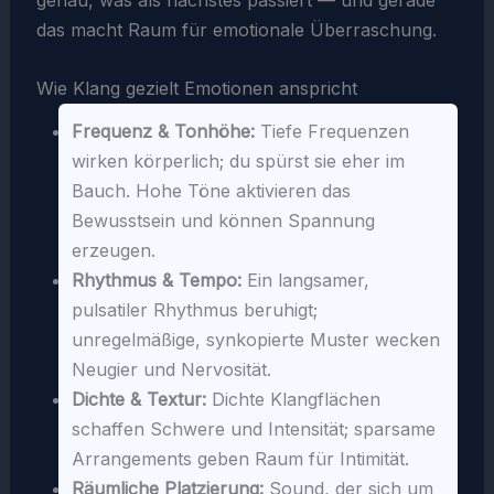
genau, was als nächstes passiert — und gerade
das macht Raum für emotionale Überraschung.
Wie Klang gezielt Emotionen anspricht
Frequenz & Tonhöhe:
Tiefe Frequenzen
wirken körperlich; du spürst sie eher im
Bauch. Hohe Töne aktivieren das
Bewusstsein und können Spannung
erzeugen.
Rhythmus & Tempo:
Ein langsamer,
pulsatiler Rhythmus beruhigt;
unregelmäßige, synkopierte Muster wecken
Neugier und Nervosität.
Dichte & Textur:
Dichte Klangflächen
schaffen Schwere und Intensität; sparsame
Arrangements geben Raum für Intimität.
Räumliche Platzierung:
Sound, der sich um