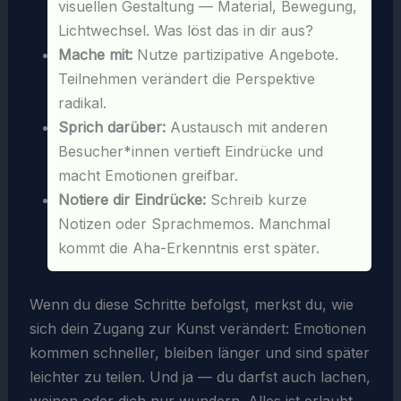
visuellen Gestaltung — Material, Bewegung,
Lichtwechsel. Was löst das in dir aus?
Mache mit:
Nutze partizipative Angebote.
Teilnehmen verändert die Perspektive
radikal.
Sprich darüber:
Austausch mit anderen
Besucher*innen vertieft Eindrücke und
macht Emotionen greifbar.
Notiere dir Eindrücke:
Schreib kurze
Notizen oder Sprachmemos. Manchmal
kommt die Aha-Erkenntnis erst später.
Wenn du diese Schritte befolgst, merkst du, wie
sich dein Zugang zur Kunst verändert: Emotionen
kommen schneller, bleiben länger und sind später
leichter zu teilen. Und ja — du darfst auch lachen,