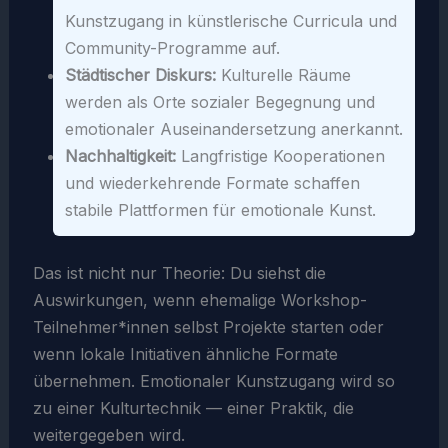
Kunstzugang in künstlerische Curricula und
Community-Programme auf.
Städtischer Diskurs:
Kulturelle Räume
werden als Orte sozialer Begegnung und
emotionaler Auseinandersetzung anerkannt.
Nachhaltigkeit:
Langfristige Kooperationen
und wiederkehrende Formate schaffen
stabile Plattformen für emotionale Kunst.
Das ist nicht nur Theorie: Du siehst die
Auswirkungen, wenn ehemalige Workshop-
Teilnehmer*innen selbst Projekte starten oder
wenn lokale Initiativen ähnliche Formate
übernehmen. Emotionaler Kunstzugang wird so
zu einer Kulturtechnik — einer Praktik, die
weitergegeben wird.