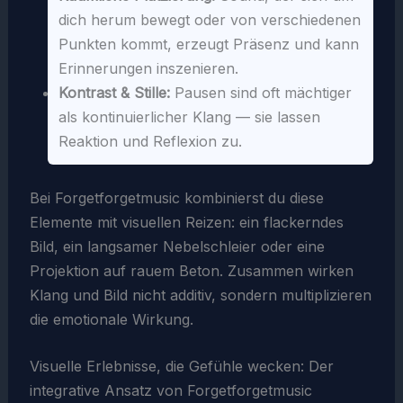
dich herum bewegt oder von verschiedenen
Punkten kommt, erzeugt Präsenz und kann
Erinnerungen inszenieren.
Kontrast & Stille:
Pausen sind oft mächtiger
als kontinuierlicher Klang — sie lassen
Reaktion und Reflexion zu.
Bei Forgetforgetmusic kombinierst du diese
Elemente mit visuellen Reizen: ein flackerndes
Bild, ein langsamer Nebelschleier oder eine
Projektion auf rauem Beton. Zusammen wirken
Klang und Bild nicht additiv, sondern multiplizieren
die emotionale Wirkung.
Visuelle Erlebnisse, die Gefühle wecken: Der
integrative Ansatz von Forgetforgetmusic