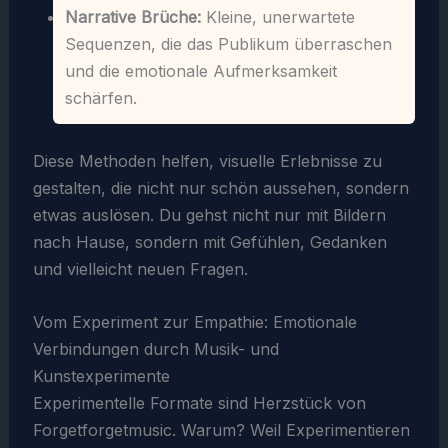
Narrative Brüche:
Kleine, unerwartete
Sequenzen, die das Publikum überraschen
und die emotionale Aufmerksamkeit
schärfen.
Diese Methoden helfen, visuelle Erlebnisse zu
gestalten, die nicht nur schön aussehen, sondern
etwas auslösen. Du gehst nicht nur mit Bildern
nach Hause, sondern mit Gefühlen, Gedanken
und vielleicht neuen Fragen.
Vom Experiment zur Empathie: Emotionale
Verbindungen durch Musik- und
Kunstexperimente
Experimentelle Formate sind Herzstück von
Forgetforgetmusic. Warum? Weil Experimentieren